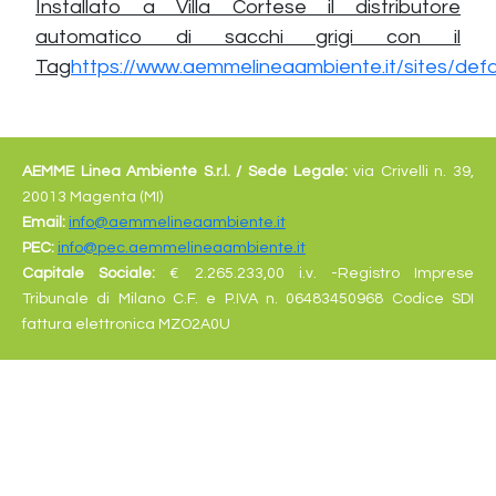
Installato a Villa Cortese il distributore
automatico di sacchi grigi con il
Tag
https://www.aemmelineaambiente.it/sit
AEMME Linea Ambiente S.r.l. /
Sede Legale:
via Crivelli n. 39,
20013 Magenta (MI)
Email:
info@aemmelineaambiente.it
PEC:
info@pec.aemmelineaambiente.it
Capitale Sociale:
€
2.265.233,00 i.v. -Registro Imprese
Tribunale di Milano C.F. e P.IVA n. 06483450968 Codice SDI
fattura elettronica MZO2A0U