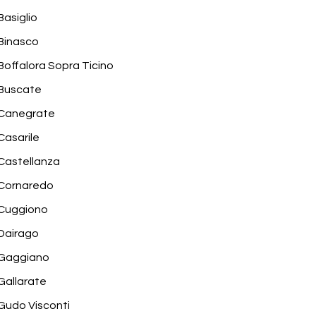
Basiglio
Binasco
Boffalora Sopra Ticino
Buscate
Canegrate
Casarile
Castellanza
Cornaredo
Cuggiono
Dairago
Gaggiano
Gallarate
Gudo Visconti