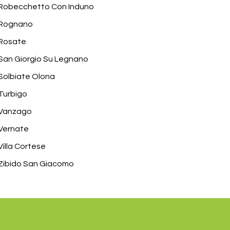
Robecchetto Con Induno
Rognano
Rosate
San Giorgio Su Legnano
Solbiate Olona
Turbigo
Vanzago
Vernate
Villa Cortese
Zibido San Giacomo