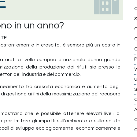
E
C
S
cono in un anno?
UTE
C
è costantemente in crescita, è sempre più un costo in
P
maturati a livello europeo e nazionale danno grande
imizzazione della produzione dei rifiuti sia presso le
settori dell'industria e del commercio.
allineamento tra crescita economica e aumento degli
mi di gestione ai fini della massimizzazione del recupero
O
A
imostrano che è possibile ottenere elevati livelli di
C
lo per limitare gli impatti sull'ambiente e sulla salute
locali di sviluppo ecologicamente, economicamente e
C