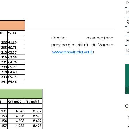
M
P
Q
C
Fonte: osservatorio
E
provinciale rifiuti di Varese
(
www.provincia.va.it
)
C