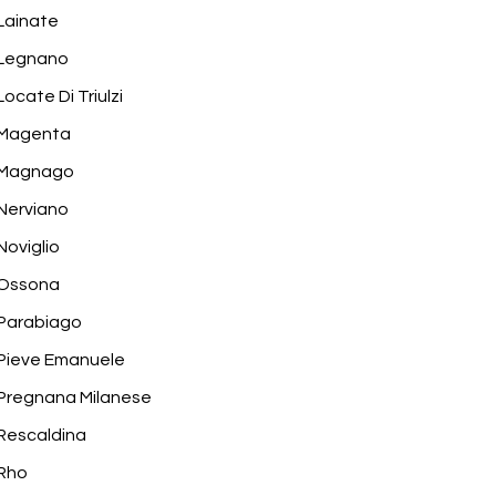
Lainate
Legnano
Locate Di Triulzi
Magenta
Magnago
Nerviano
Noviglio
Ossona
Parabiago
Pieve Emanuele
Pregnana Milanese
Rescaldina
Rho