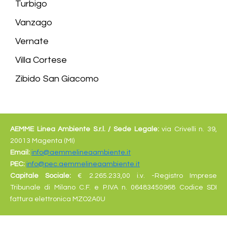
Turbigo
Vanzago
Vernate
Villa Cortese
Zibido San Giacomo
AEMME Linea Ambiente S.r.l. /
Sede Legale:
via Crivelli n. 39,
20013 Magenta (MI)
Email:
info@aemmelineaambiente.it
PEC:
info@pec.aemmelineaambiente.it
Capitale Sociale:
€
2.265.233,00 i.v. -Registro Imprese
Tribunale di Milano C.F. e P.IVA n. 06483450968 Codice SDI
fattura elettronica MZO2A0U