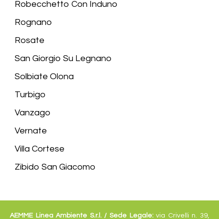
Robecchetto Con Induno
Rognano
Rosate
San Giorgio Su Legnano
Solbiate Olona
Turbigo
Vanzago
Vernate
Villa Cortese
Zibido San Giacomo
AEMME Linea Ambiente S.r.l. /
Sede Legale:
via Crivelli n. 39,