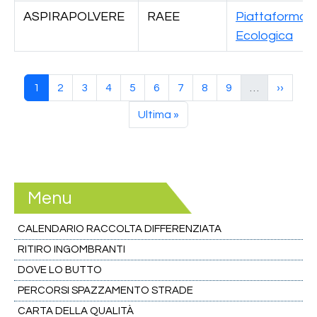
ASPIRAPOLVERE
RAEE
Piattaforma
Ecologica
Paginazione
Pagina attuale
Pagina
Pagina
Pagina
Pagina
Pagina
Pagina
Pagina
Pagina
Pagina 
1
2
3
4
5
6
7
8
9
…
››
Ultima pagina
Ultima »
Menu
CALENDARIO RACCOLTA DIFFERENZIATA
RITIRO INGOMBRANTI
DOVE LO BUTTO
PERCORSI SPAZZAMENTO STRADE
CARTA DELLA QUALITÀ