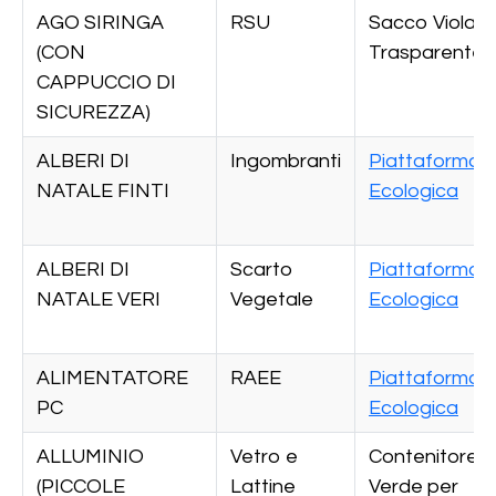
AGO SIRINGA
RSU
Sacco Viola
(CON
Trasparente
CAPPUCCIO DI
SICUREZZA)
ALBERI DI
Ingombranti
Piattaforma
NATALE FINTI
Ecologica
ALBERI DI
Scarto
Piattaforma
NATALE VERI
Vegetale
Ecologica
ALIMENTATORE
RAEE
Piattaforma
PC
Ecologica
ALLUMINIO
Vetro e
Contenitore
(PICCOLE
Lattine
Verde per