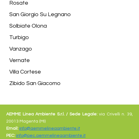
Rosate
San Giorgio Su Legnano
Solbiate Olona
Turbigo
Vanzago
Vernate
Villa Cortese
Zibido San Giacomo
AEMME Linea Ambiente S.r.l. /
Sede Legale:
via Crivelli n. 39,
20013 Magenta (MI)
Email:
info@aemmelineaambiente.it
PEC:
info@pec.aemmelineaambiente.it