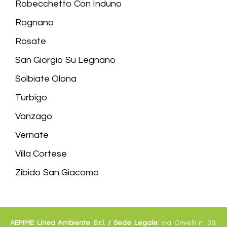
Robecchetto Con Induno
Rognano
Rosate
San Giorgio Su Legnano
Solbiate Olona
Turbigo
Vanzago
Vernate
Villa Cortese
Zibido San Giacomo
AEMME Linea Ambiente S.r.l. /
Sede Legale:
via Crivelli n. 39,