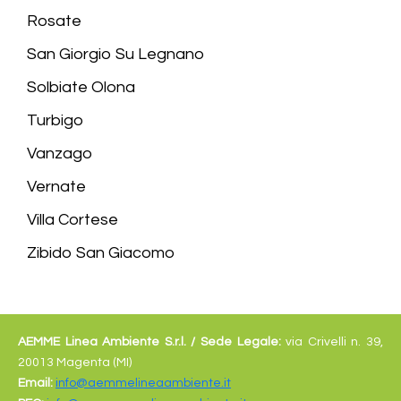
Rosate
San Giorgio Su Legnano
Solbiate Olona
Turbigo
Vanzago
Vernate
Villa Cortese
Zibido San Giacomo
AEMME Linea Ambiente S.r.l. /
Sede Legale:
via Crivelli n. 39,
20013 Magenta (MI)
Email:
info@aemmelineaambiente.it