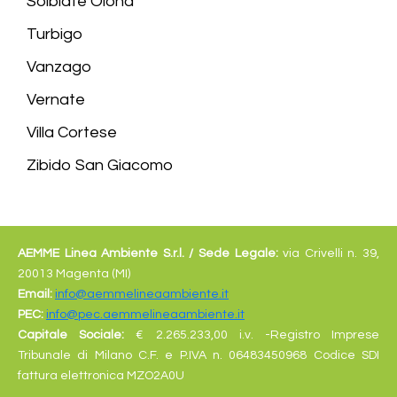
Solbiate Olona
Turbigo
Vanzago
Vernate
Villa Cortese
Zibido San Giacomo
AEMME Linea Ambiente S.r.l. /
Sede Legale:
via Crivelli n. 39,
20013 Magenta (MI)
Email:
info@aemmelineaambiente.it
PEC:
info@pec.aemmelineaambiente.it
Capitale Sociale:
€
2.265.233,00 i.v. -Registro Imprese
Tribunale di Milano C.F. e P.IVA n. 06483450968 Codice SDI
fattura elettronica MZO2A0U