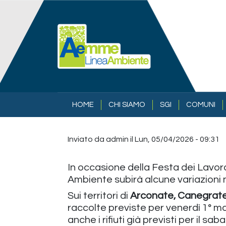
Salta al contenuto principale
NAVIGAZIONE PRINCIPALE
HOME
CHI SIAMO
SGI
COMUNI
Inviato da
admin
il
Lun, 05/04/2026 - 09:31
In occasione della Festa dei Lavorat
Ambiente subirà alcune variazioni n
Sui territori di
Arconate, Canegrate
raccolte previste per venerdì 1° m
anche i rifiuti già previsti per il sa