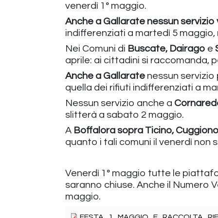
venerdì 1° maggio.
Anche a Gallarate nessun servizio 
indifferenziati a martedì 5 maggio,
Nei Comuni di
Buscate, Dairago
e
S
aprile: ai cittadini si raccomanda, pe
Anche a Gallarate
nessun servizio p
quella dei rifiuti indifferenziati a
Nessun servizio anche a
Cornared
slitterà a sabato 2 maggio.
A
Boffalora sopra Ticino, Cuggion
quanto i tali comuni il venerdì non
Venerdì 1° maggio tutte le piattafo
saranno chiuse. Anche il Numero Ve
maggio.
FESTA_1_MAGGIO_E_RACCOLTA_RIFI