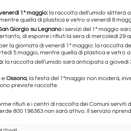
venerdì 1° maggio:
la raccolta dell’umido slitterà a 
 mentre quella di plastica e vetro a venerdì 8 magg
an Giorgio su Legnano
i servizi del 1° maggio sar
rtanto, di esporre i rifiuti la sera di mercoledì 29 a
er la giornata di venerdì 1° maggio: la raccolta de
 martedì 5 maggio, mentre quella di plastica e vetro 
o
: la raccolta dell’umido sarà anticipata a giovedì 
o
e
Ossona
, la festa del 1°maggio non inciderà, inve
 sono previste raccolte.
rme rifiuti e i centri di raccolta dei Comuni serv
rde 800 196363 non sarà attivo. Il servizio ripr
UTI.pdf